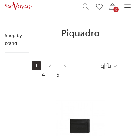
0
Piquadro
Shop by
brand
1
2
3
գին
4
5
Next