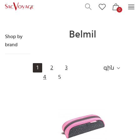
0
Belmil
Shop by
brand
1
2
3
գին
4
5
Next