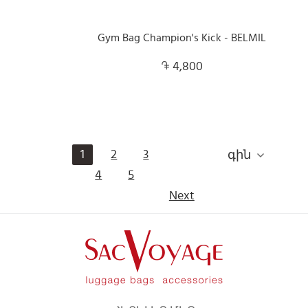
Gym Bag Champion's Kick - BELMIL
4,800
1
2
3
գին
4
5
Next