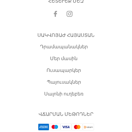
ՀԵՏԵՒԵՔ ՄԵԶ
ՍԱԿՎՈՅԱԺ ՀԱՅԱՍՏԱՆ
Դրամապանակներ
Մեր մասին
Ուսապարկեր
Պայուսակներ
Սալոնի ուղեբեռ
ՎՃԱՐՄԱՆ ՄԵԹՈԴՆԵՐ