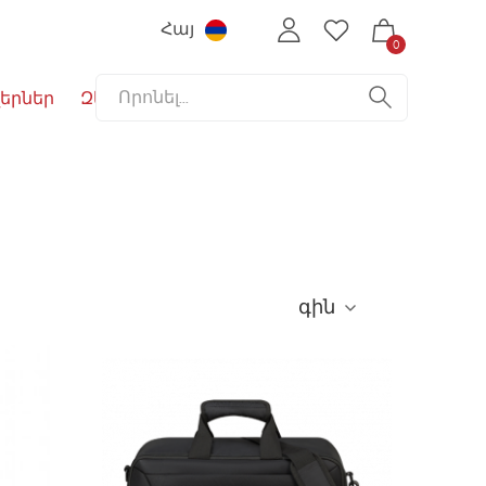
Հայ
0
երներ
Զեղչեր
գին