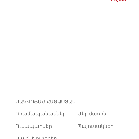
ՍԱԿՎՈՅԱԺ ՀԱՅԱՍՏԱՆ
Դրամապանակներ
Մեր մասին
Ուսապարկեր
Պայուսակներ
Սալոնի ուղեբեռ