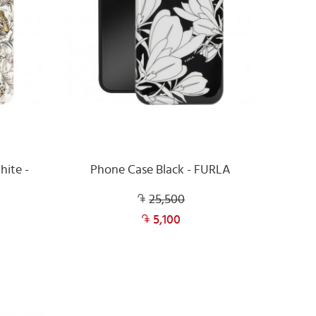
hite -
Phone Case Black - FURLA
25,500
5,100