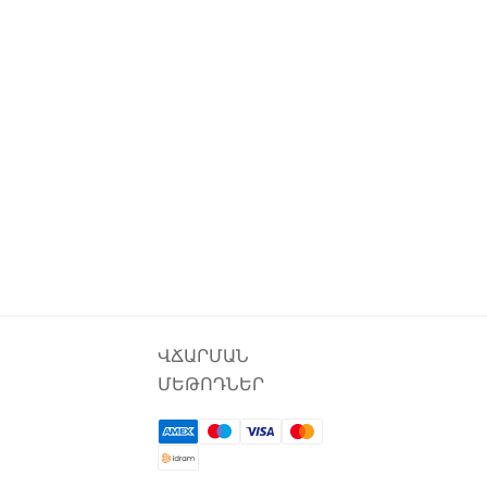
ՎՃԱՐՄԱՆ
ՄԵԹՈԴՆԵՐ