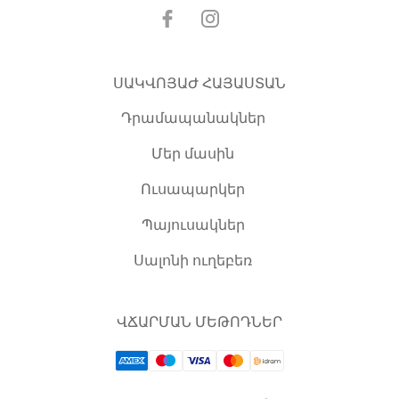
ՍԱԿՎՈՅԱԺ ՀԱՅԱՍՏԱՆ
Դրամապանակներ
Մեր մասին
Ուսապարկեր
Պայուսակներ
Սալոնի ուղեբեռ
ՎՃԱՐՄԱՆ ՄԵԹՈԴՆԵՐ