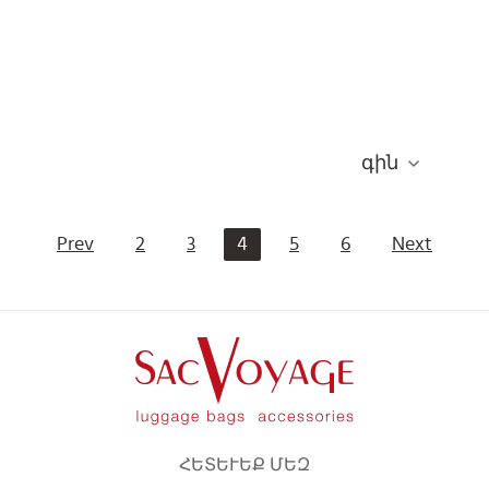
գին
Prev
2
3
4
5
6
Next
ՀԵՏԵՒԵՔ ՄԵԶ