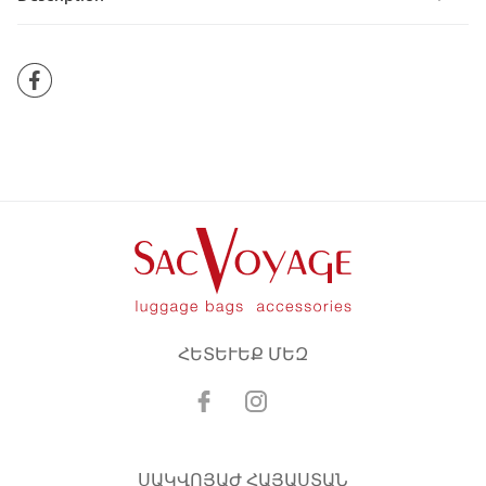
ՀԵՏԵՒԵՔ ՄԵԶ
ՍԱԿՎՈՅԱԺ ՀԱՅԱՍՏԱՆ