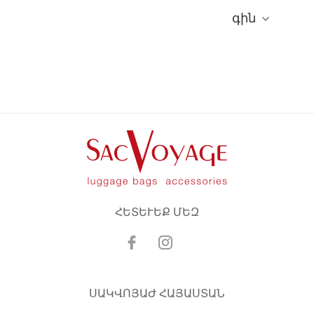
գին
ՀԵՏԵՒԵՔ ՄԵԶ
ՍԱԿՎՈՅԱԺ ՀԱՅԱՍՏԱՆ