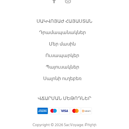
ՍԱԿՎՈՅԱԺ ՀԱՅԱՍՏԱՆ
Դրամապանակներ
Մեր մասին
Ուսապարկեր
Պայուսակներ
Սալոնի ուղեբեռ
ՎՃԱՐՄԱՆ ՄԵԹՈԴՆԵՐ
Copyright © 2026 SacVoyage. Բոլոր