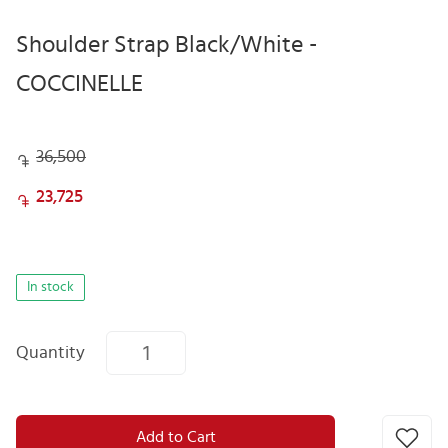
Shoulder Strap Black/White -
COCCINELLE
36,500
23,725
In stock
Quantity
Add to Cart