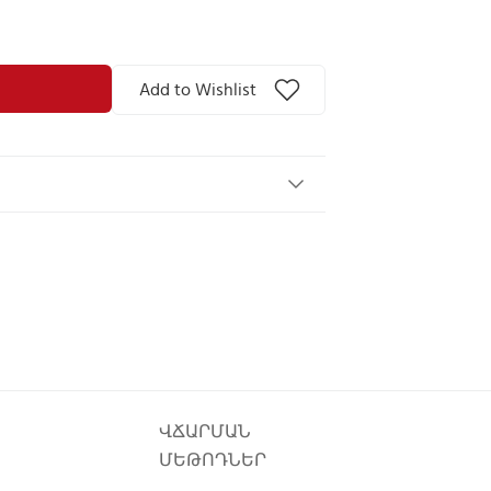
Add to Wishlist
ՎՃԱՐՄԱՆ
ՄԵԹՈԴՆԵՐ