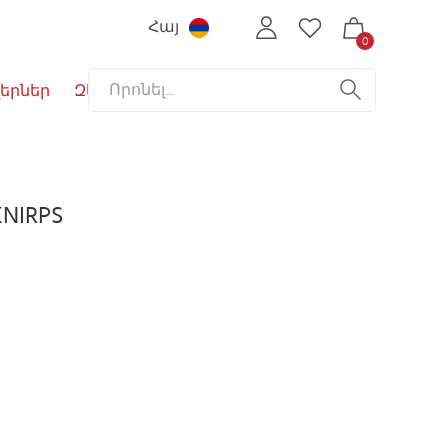
Հայ
0
երներ
Զեղչեր
KNIRPS