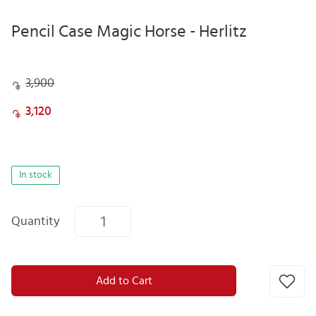
Pencil Case Magic Horse - Herlitz
3,900
3,120
In stock
Quantity
Add to Cart