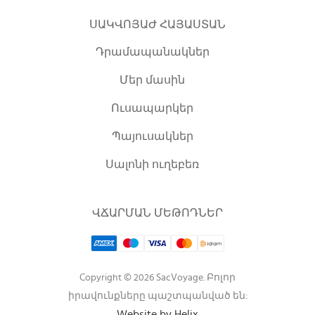
ՍԱԿՎՈՅԱԺ ՀԱՅԱՍՏԱՆ
Դրամապանակներ
Մեր մասին
Ուսապարկեր
Պայուսակներ
Սալոնի ուղեբեռ
ՎՃԱՐՄԱՆ ՄԵԹՈԴՆԵՐ
Copyright © 2026 SacVoyage. Բոլոր
իրավունքները պաշտպանված են:
Website by Helix