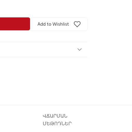
Add to Wishlist
ՎՃԱՐՄԱՆ
ՄԵԹՈԴՆԵՐ