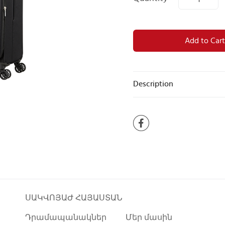
Add to Cart
Description
ՍԱԿՎՈՅԱԺ ՀԱՅԱՍՏԱՆ
Դրամապանակներ
Մեր մասին