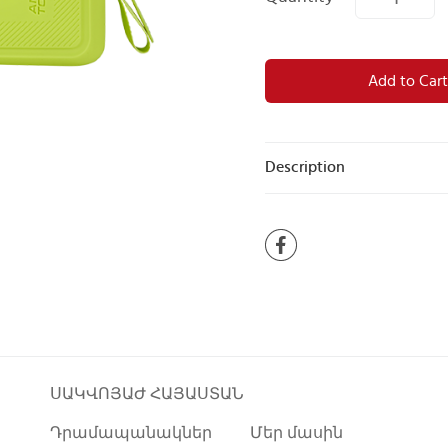
Add to Cart
Description
ՍԱԿՎՈՅԱԺ ՀԱՅԱՍՏԱՆ
Դրամապանակներ
Մեր մասին