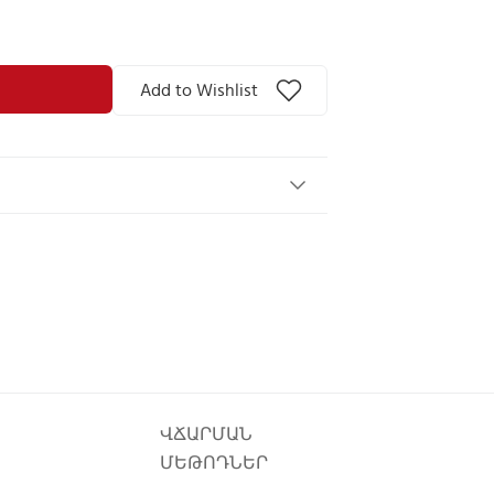
Add to Wishlist
ՎՃԱՐՄԱՆ
ՄԵԹՈԴՆԵՐ