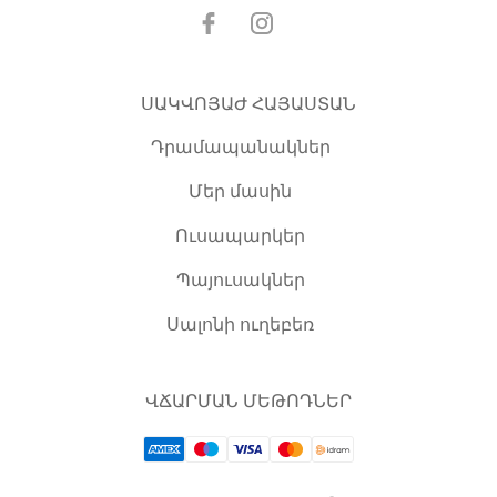
ՍԱԿՎՈՅԱԺ ՀԱՅԱՍՏԱՆ
Դրամապանակներ
Մեր մասին
Ուսապարկեր
Պայուսակներ
Սալոնի ուղեբեռ
ՎՃԱՐՄԱՆ ՄԵԹՈԴՆԵՐ