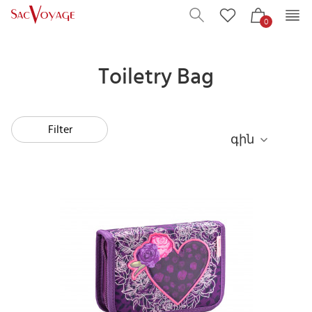
0
Toiletry Bag
Filter
գին