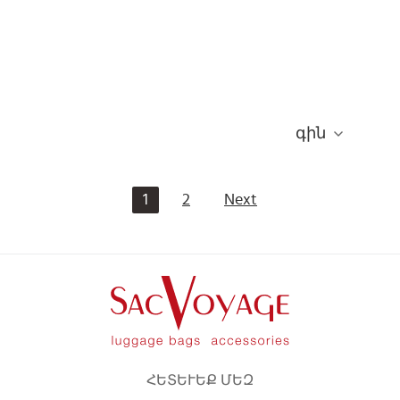
գին
1
2
Next
ՀԵՏԵՒԵՔ ՄԵԶ