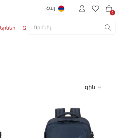
Հայ
0
երներ
Զեղչեր
գին