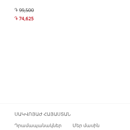
99,500
74,625
ՍԱԿՎՈՅԱԺ ՀԱՅԱՍՏԱՆ
Դրամապանակներ
Մեր մասին