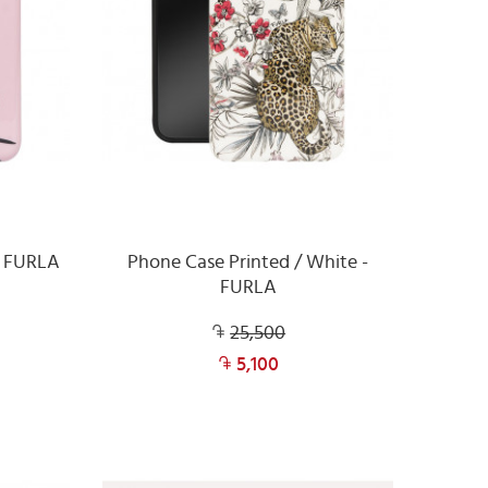
- FURLA
Phone Case Printed / White -
FURLA
25,500
5,100