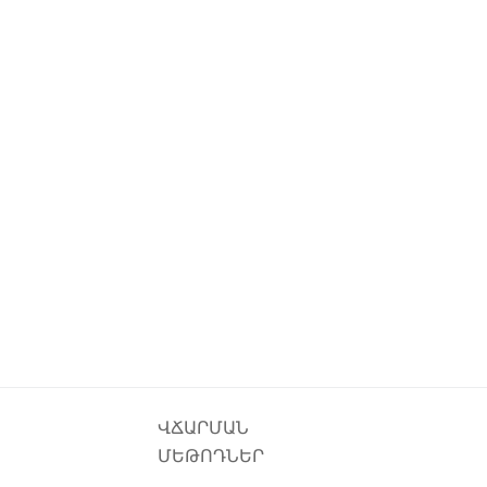
ՎՃԱՐՄԱՆ
ՄԵԹՈԴՆԵՐ