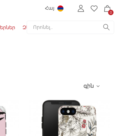
Հայ
0
երներ
Զեղչեր
գին