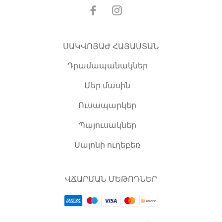
ՍԱԿՎՈՅԱԺ ՀԱՅԱՍՏԱՆ
Դրամապանակներ
Մեր մասին
Ուսապարկեր
Պայուսակներ
Սալոնի ուղեբեռ
ՎՃԱՐՄԱՆ ՄԵԹՈԴՆԵՐ