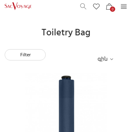
0
Toiletry Bag
Filter
գին