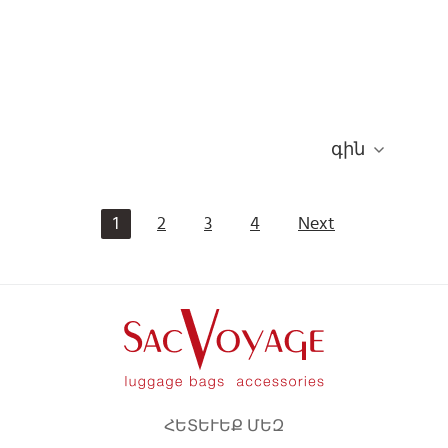
գին
1
2
3
4
Next
ՀԵՏԵՒԵՔ ՄԵԶ