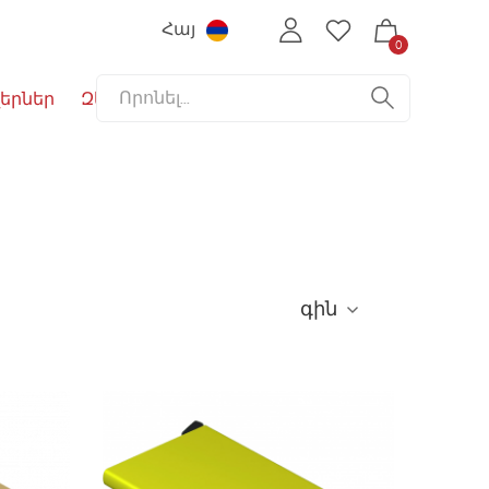
Հայ
0
երներ
Զեղչեր
գին