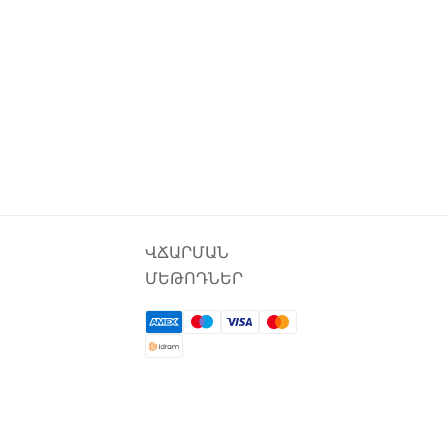
ՎՃԱՐՄԱՆ
ՄԵԹՈԴՆԵՐ