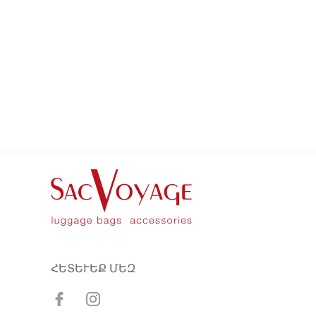
ՀԵՏԵՒԵՔ ՄԵԶ