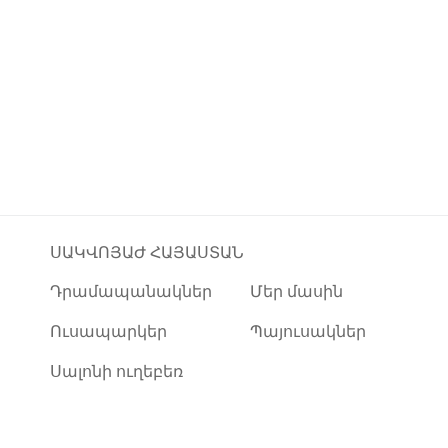
ՍԱԿՎՈՅԱԺ ՀԱՅԱՍՏԱՆ
Դրամապանակներ
Մեր մասին
Ուսապարկեր
Պայուսակներ
Սալոնի ուղեբեռ