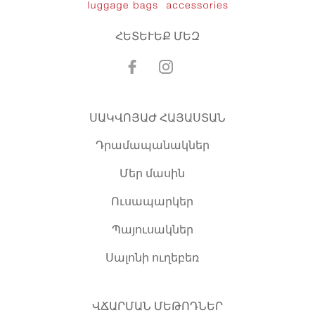
ՀԵՏԵՒԵՔ ՄԵԶ
ՍԱԿՎՈՅԱԺ ՀԱՅԱՍՏԱՆ
Դրամապանակներ
Մեր մասին
Ուսապարկեր
Պայուսակներ
Սալոնի ուղեբեռ
ՎՃԱՐՄԱՆ ՄԵԹՈԴՆԵՐ