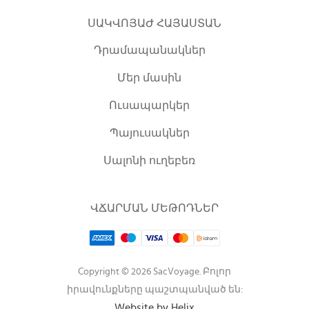
ՍԱԿՎՈՅԱԺ ՀԱՅԱՍՏԱՆ
Դրամապանակներ
Մեր մասին
Ուսապարկեր
Պայուսակներ
Սալոնի ուղեբեռ
ՎՃԱՐՄԱՆ ՄԵԹՈԴՆԵՐ
Copyright © 2026 SacVoyage. Բոլոր
իրավունքները պաշտպանված են:
Website by Helix