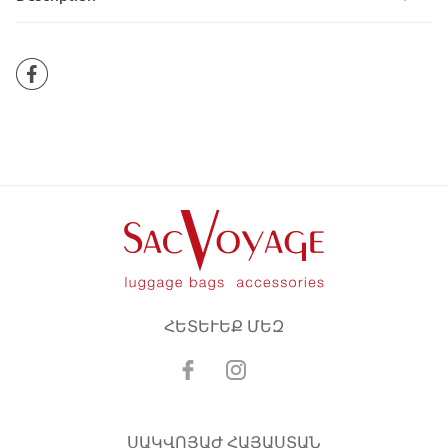
ՀԵՏԵՒԵՔ ՄԵԶ
ՍԱԿՎՈՅԱԺ ՀԱՅԱՍՏԱՆ