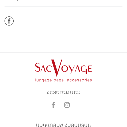
ՀԵՏԵՒԵՔ ՄԵԶ
ՍԱԿՎՈՅԱԺ ՀԱՅԱՍՏԱՆ