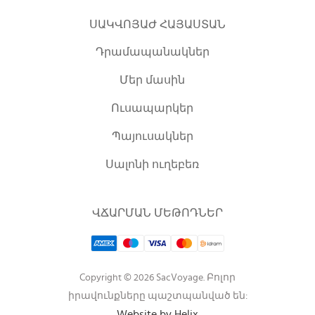
ՍԱԿՎՈՅԱԺ ՀԱՅԱՍՏԱՆ
Դրամապանակներ
Մեր մասին
Ուսապարկեր
Պայուսակներ
Սալոնի ուղեբեռ
ՎՃԱՐՄԱՆ ՄԵԹՈԴՆԵՐ
Copyright © 2026 SacVoyage. Բոլոր
իրավունքները պաշտպանված են:
Website by Helix