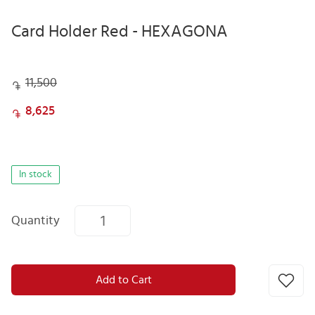
Card Holder Red - HEXAGONA
11,500
8,625
In stock
Quantity
Add to Cart