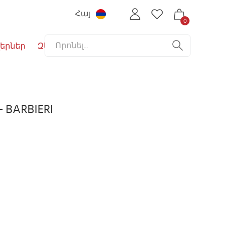
Հայ
0
երներ
Զեղչեր
 - BARBIERI