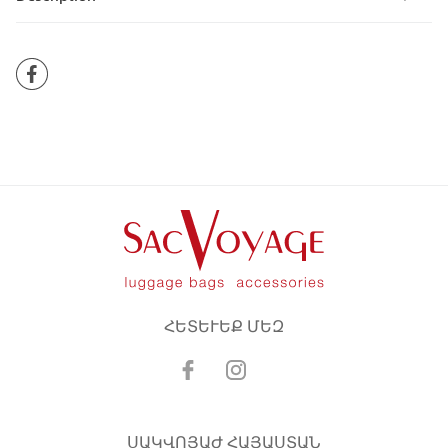
ՀԵՏԵՒԵՔ ՄԵԶ
ՍԱԿՎՈՅԱԺ ՀԱՅԱՍՏԱՆ