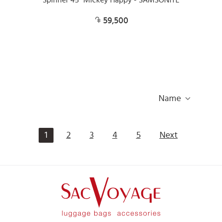
Spinner 45" Mickey Happy - SAMSONITE
59,500
Name
1
2
3
4
5
Next