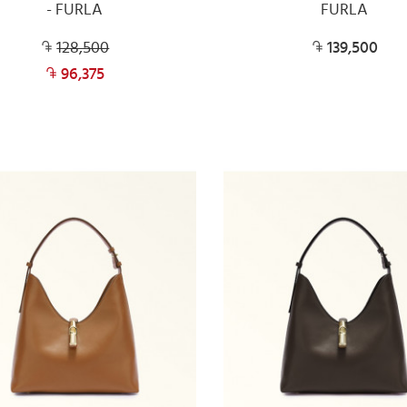
- FURLA
FURLA
128,500
139,500
96,375