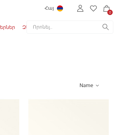
Հայ
0
երներ
Զեղչեր
Name