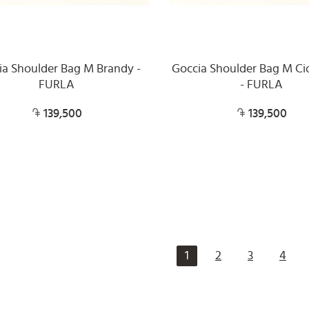
ia Shoulder Bag M Brandy -
Goccia Shoulder Bag M Ci
FURLA
- FURLA
139,500
139,500
1
2
3
4