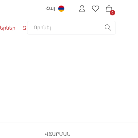
Հայ
0
երներ
Զեղչեր
ՎՃԱՐՄԱՆ