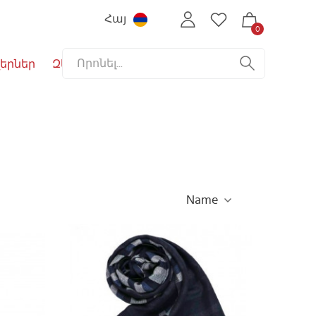
Հայ
0
երներ
Զեղչեր
Name