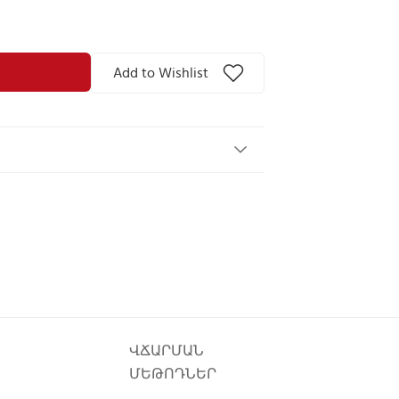
Add to Wishlist
ՎՃԱՐՄԱՆ
ՄԵԹՈԴՆԵՐ