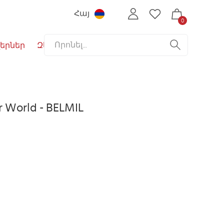
Հայ
0
երներ
Զեղչեր
 World - BELMIL