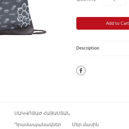
Add to Cart
Description
ՍԱԿՎՈՅԱԺ ՀԱՅԱՍՏԱՆ
Դրամապանակներ
Մեր մասին