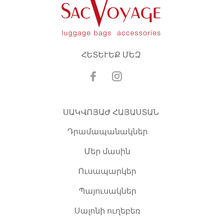
ՀԵՏԵՒԵՔ ՄԵԶ
ՍԱԿՎՈՅԱԺ ՀԱՅԱՍՏԱՆ
Դրամապանակներ
Մեր մասին
Ուսապարկեր
Պայուսակներ
Սալոնի ուղեբեռ