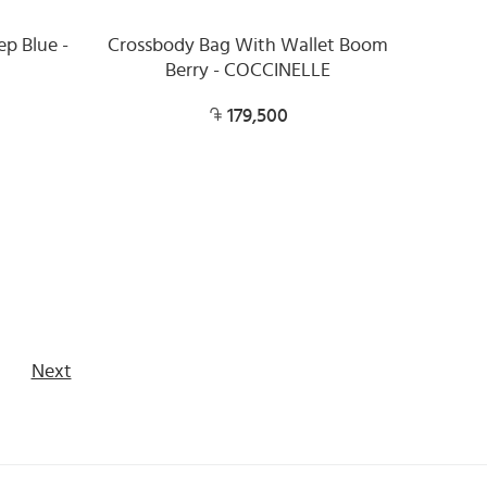
ep Blue -
Crossbody Bag With Wallet Boom
Berry - COCCINELLE
179,500
Next