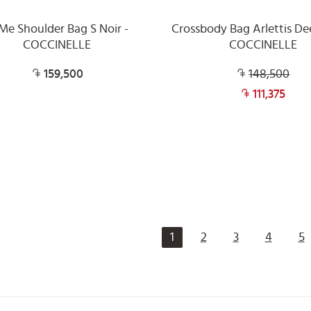
Me Shoulder Bag S Noir -
Crossbody Bag Arlettis De
COCCINELLE
COCCINELLE
159,500
148,500
111,375
1
2
3
4
5