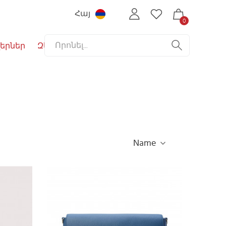
Հայ
0
երներ
Զեղչեր
Name