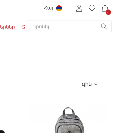
Հայ
0
երներ
Զեղչեր
գին