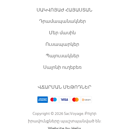
ՍԱԿՎՈՅԱԺ ՀԱՅԱՍՏԱՆ
Դրամապանակներ
Մեր մասին
Ուսապարկեր
Պայուսակներ
Սալոնի ուղեբեռ
ՎՃԱՐՄԱՆ ՄԵԹՈԴՆԵՐ
Copyright © 2026 SacVoyage. Բոլոր
իրավունքները պաշտպանված են:
Website by Helix